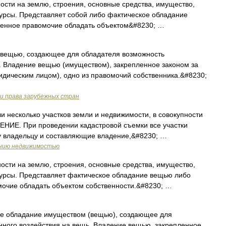
сти на землю, строения, основные средства, имущество,
урсы. Представляет собой либо фактическое обладание
денное правомочие обладать объектом&#8230; …
вещью, создающее для обладателя возможность
. Владение вещью (имуществом), закрепленное законом за
идическим лицом), одно из правомочий собственника.&#8230;
и права зарубежных стран
или несколько участков земли и недвижимости, в совокупности
НИЕ. При проведении кадастровой съемки все участки
 владельцу и составляющие владение,&#8230; …
ению недвижимостью
ти на землю, строения, основные средства, имущество,
сурсы. Представляет фактическое обладание вещью либо
очие обладать объектом собственности.&#8230; …
е обладание имуществом (вещью), создающее для
нного воздействия на вещь. Владение вещью, закрепленное