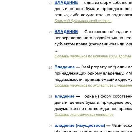
ВЛАДЕНИЕ
— одна из форм собственно
22
деньги, ценные бумаги, природные рес
вещью, либо документально подтверж
Большой бухгалтерский словарь
ВЛАДЕНИЕ
— Фактическое обладание 
23
непосредственного воздействия на нее
субъектом права (гражданином или юр
…
Словарь терминов по истории государства 
Владение
— (real property unit) один 
24
принадлежащих одному владельцу, ИМЕ
недвижимости, принадлежащие одному
Словарь терминов по экспертизе и управл
владение
— одна из форм собственнос
25
деньги, ценные бумаги, природные ре
документально подтвержденное правом
Словарь экономических терминов
владение (имуществом)
— Физическо
26
обладателя возможность непосредстве