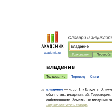
Словари и энциклоп
academic.ru
Толкования
Переводы
владение
Толкование
Перевод
Книги
владение
— я; ср. 1. к Владеть. В. иму
21
обычно мн.: владения, ий. Территория
собственности. Земельные владения г
Энциклопедический словарь