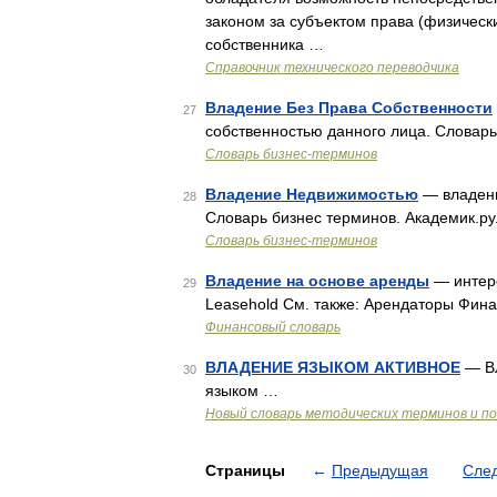
законом за субъектом права (физичес
собственника …
Справочник технического переводчика
Владение Без Права Собственности
27
собственностью данного лица. Словарь
Словарь бизнес-терминов
Владение Недвижимостью
— владени
28
Словарь бизнес терминов. Академик.ру
Словарь бизнес-терминов
Владение на основе аренды
— интере
29
Leasehold См. также: Арендаторы Фин
Финансовый словарь
ВЛАДЕНИЕ ЯЗЫКОМ АКТИВНОЕ
— ВЛ
30
языком …
Новый словарь методических терминов и по
Страницы
←
Предыдущая
Сле