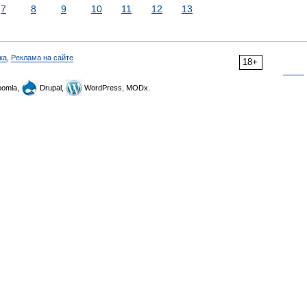
7
8
9
10
11
12
13
ка
,
Реклама на сайте
18+
omla,
Drupal,
WordPress, MODx.