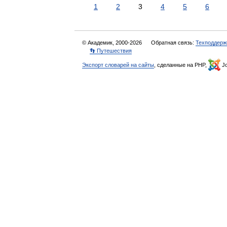
1
2
3
4
5
6
© Академик, 2000-2026
Обратная связь:
Техподдерж
👣 Путешествия
Экспорт словарей на сайты
, сделанные на PHP,
Jo