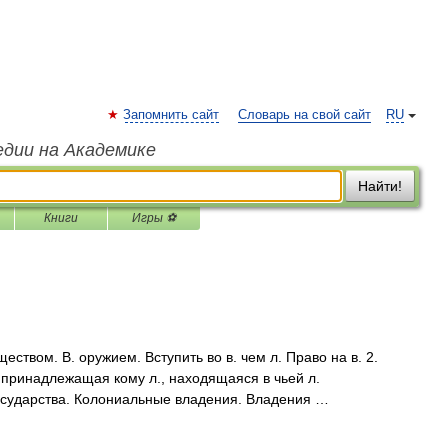
Запомнить сайт
Словарь на свой сайт
RU
едии на Академике
Найти!
Книги
Игры ⚽
ществом. В. оружием. Вступить во в. чем л. Право на в. 2.
, принадлежащая кому л., находящаяся в чьей л.
осударства. Колониальные владения. Владения …